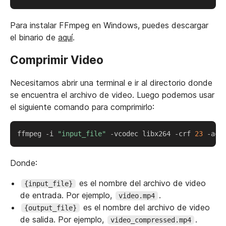
Para instalar FFmpeg en Windows, puedes descargar
el binario de
aquí
.
Comprimir Video
Necesitamos abrir una terminal e ir al directorio donde
se encuentra el archivo de video. Luego podemos usar
el siguiente comando para comprimirlo:
Copy
ffmpeg -i 
"input_file"
 -vcodec libx264 -crf 
23
 -aco
Donde:
es el nombre del archivo de video
{input_file}
de entrada. Por ejemplo,
.
video.mp4
es el nombre del archivo de video
{output_file}
de salida. Por ejemplo,
.
video_compressed.mp4